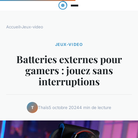
Accueil
›
Jeux-video
JEUX-VIDEO
Batteries externes pour
gamers : jouez sans
interruptions
Thaïs
5 octobre 2024
4 min de lecture
T