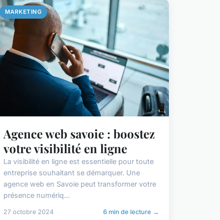
MARKETING
Agence web savoie : boostez
votre visibilité en ligne
La visibilité en ligne est essentielle pour toute
entreprise souhaitant se démarquer. Une
agence web en Savoie peut transformer votre
présence numériq...
27 octobre 2024
6 min de lecture →