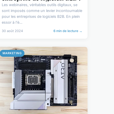
Les webinaires, véritables outils digitaux, se
sont imposés comme un levier incontournable
pour les entreprises de logiciels B2B. En plein
essor à l'è...
30 août 2024
6 min de lecture →
MARKETING