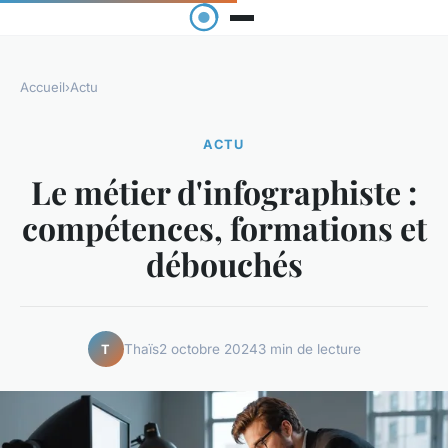
Accueil
›
Actu
ACTU
Le métier d'infographiste :
compétences, formations et
débouchés
Thaïs
2 octobre 2024
3 min de lecture
T